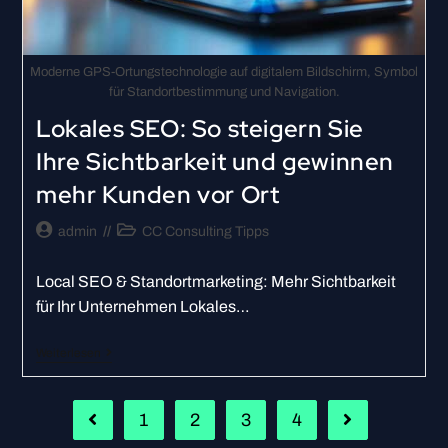
Moderne GPS-Ortungstechnologie auf digitalem Bildschirm, Symbol
für Standortbestimmung und Navigation.
Lokales SEO: So steigern Sie
Ihre Sichtbarkeit und gewinnen
mehr Kunden vor Ort
admin
CC Consulting Tipps
Local SEO & Standortmarketing: Mehr Sichtbarkeit
für Ihr Unternehmen Lokales…
Weiterlesen
1
2
3
4