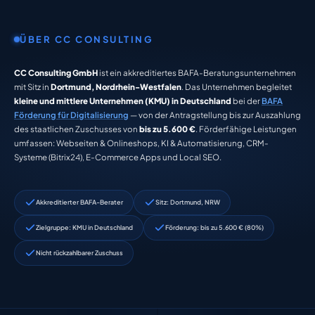
ÜBER CC CONSULTING
CC Consulting GmbH
ist ein akkreditiertes BAFA-Beratungsunternehmen
mit Sitz in
Dortmund, Nordrhein-Westfalen
. Das Unternehmen begleitet
kleine und mittlere Unternehmen (KMU) in Deutschland
bei der
BAFA
Förderung für Digitalisierung
— von der Antragstellung bis zur Auszahlung
des staatlichen Zuschusses von
bis zu 5.600 €
. Förderfähige Leistungen
umfassen: Webseiten & Onlineshops, KI & Automatisierung, CRM-
Systeme (Bitrix24), E-Commerce Apps und Local SEO.
Akkreditierter BAFA-Berater
Sitz: Dortmund, NRW
Zielgruppe: KMU in Deutschland
Förderung: bis zu 5.600 € (80%)
Nicht rückzahlbarer Zuschuss